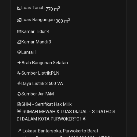
Luas Tanah
:
2
square_foot
770 m
Luas Bangungan
:
2
maps_home_work
300 m
bed
Kamar Tidur
:
4
bathtub
Kamar Mandi
:
3
layers
Lantai
:
1
arrow_forward
Arah Bangunan
:
Selatan
electrical_services
Sumber Listrik
:
PLN
electric_bolt
Daya Listrik
:
3.500 VA
water_drop
Sumber Air
:
PAM
description
SHM - Sertifikat Hak Milik
🌟 RUMAH MEWAH & LUAS DIJUAL - STRATEGIS
DI DALAM KOTA PURWOKERTO! 🌟
📍 Lokasi: Bantarsoka, Purwokerto Barat