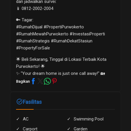
dan jadwalkan survei:
📱 0812-2002-2004
🔑 Tagar:
#RumahDijual #PropertiPurwokerto
#RumahMewahPurwokerto #InvestasiProperti
#RumahStrategis #RumahDekatStasiun
#PropertyForSale
🌟 Beli Sekarang, Tinggal di Lokasi Terbaik Kota
Purwokerto! 🌟
✨ "Your dream home is just one call away!" 🏡
Bagikan
task_alt
Fasilitas
AC
Swimming Pool
Carport
Garden