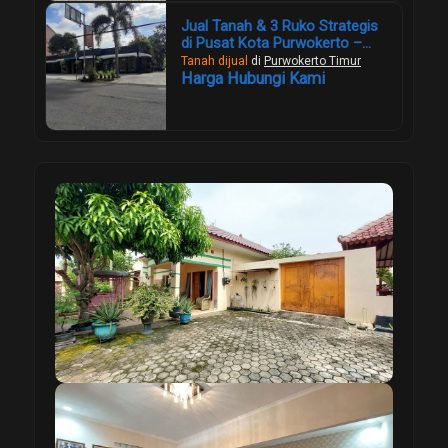
Jual Tanah & 3 Ruko Strategis
di Pusat Kota Purwokerto –
Lahan Luas 1.957 m², Cocok
Tanah dijual
di
Purwokerto Timur
Investasi Komersial
Harga Hubungi Kami