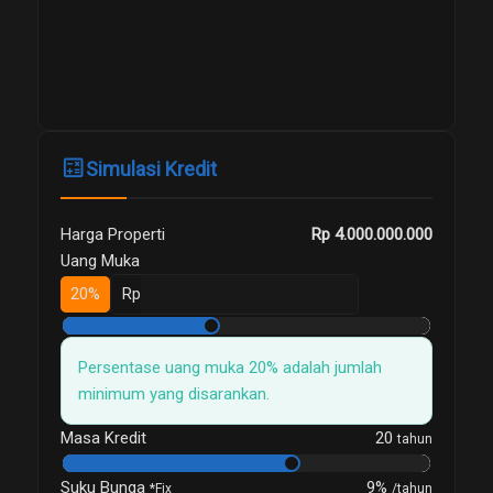
calculate
Simulasi Kredit
Harga Properti
Rp 4.000.000.000
Uang Muka
20%
Rp
Persentase uang muka 20% adalah jumlah
minimum yang disarankan.
20
Masa Kredit
tahun
Suku Bunga
9%
*Fix
/tahun