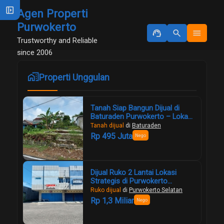
left_panel_open
Agen Properti
Purwokerto
support_agent
search
menu
Trustworthy and Reliable
since 2006
maps_home_work
Properti Unggulan
Tanah Siap Bangun Dijual di
Baturaden Purwokerto – Lokasi
Strategis, View Gunung Slamet,
Tanah dijual
di
Baturaden
Harga Murah!
Rp 495 Juta
Nego
Dijual Ruko 2 Lantai Lokasi
Strategis di Purwokerto
Selatan
Ruko dijual
di
Purwokerto Selatan
Rp 1,3 Miliar
Nego