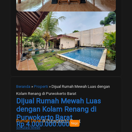
Beranda
»
Properti
»
Dijual Rumah Mewah Luas dengan
Kolam Renang di Purwokerto Barat
Dijual Rumah Mewah Luas
dengan Kolam Renang di
Purwokerto Barat
Rumah Dijual
di
Purwokerto Barat
Rp 4.000.000.000
Nego
simulasi kredit