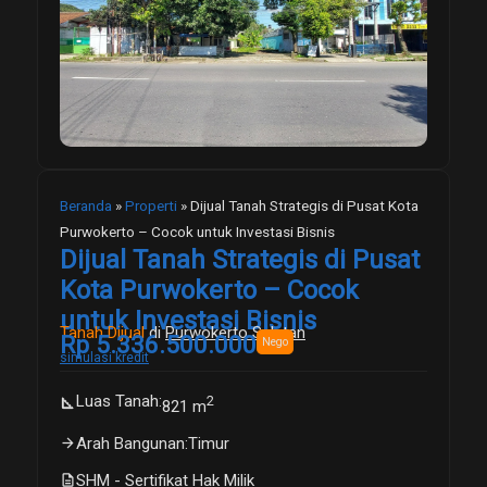
Beranda
»
Properti
»
Dijual Tanah Strategis di Pusat Kota
Purwokerto – Cocok untuk Investasi Bisnis
Dijual Tanah Strategis di Pusat
Kota Purwokerto – Cocok
untuk Investasi Bisnis
Tanah Dijual
di
Purwokerto Selatan
Rp 5.336.500.000
Nego
simulasi kredit
Luas Tanah
:
2
square_foot
821 m
arrow_forward
Arah Bangunan
:
Timur
description
SHM - Sertifikat Hak Milik