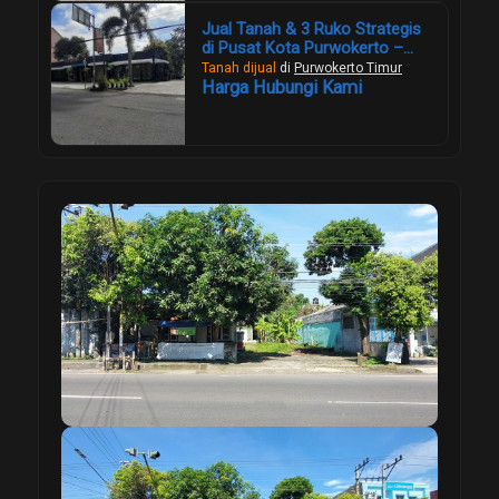
Jual Tanah & 3 Ruko Strategis
di Pusat Kota Purwokerto –
Lahan Luas 1.957 m², Cocok
Tanah dijual
di
Purwokerto Timur
Investasi Komersial
Harga Hubungi Kami