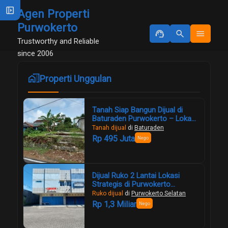
left_panel_open
Agen Properti
Purwokerto
support_agent
search
menu
Trustworthy and Reliable
since 2006
maps_home_work
Properti Unggulan
Tanah Siap Bangun Dijual di
Baturaden Purwokerto – Lokasi
Strategis, View Gunung Slamet,
Tanah dijual
di
Baturaden
Harga Murah!
Rp 495 Juta
Nego
Dijual Ruko 2 Lantai Lokasi
Strategis di Purwokerto
Selatan
Ruko dijual
di
Purwokerto Selatan
Rp 1,3 Miliar
Nego