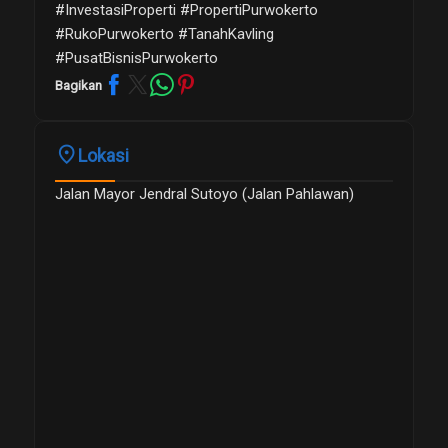
#InvestasiProperti #PropertiPurwokerto
#RukoPurwokerto #TanahKavling
#PusatBisnisPurwokerto
Bagikan
place
Lokasi
Jalan Mayor Jendral Sutoyo (Jalan Pahlawan)