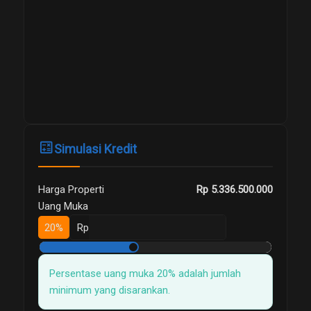
calculate
Simulasi Kredit
Harga Properti
Rp 5.336.500.000
Uang Muka
20%
Rp
Persentase uang muka 20% adalah jumlah
minimum yang disarankan.