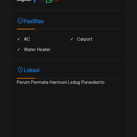
task_alt
Fasilitas
AC
Carport
Water Heater
place
Lokasi
Perum Permata Harmoni Ledug Purwokerto