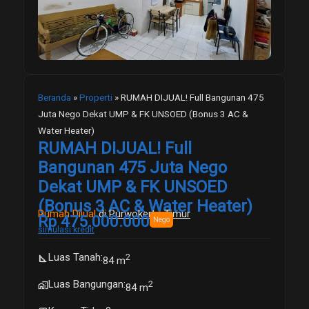
Beranda
»
Properti
»
RUMAH DIJUAL! Full Bangunan 475
Juta Nego Dekat UMP & FK UNSOED (Bonus 3 AC &
Water Heater)
RUMAH DIJUAL! Full
Bangunan 475 Juta Nego
Dekat UMP & FK UNSOED
(Bonus 3 AC & Water Heater)
Rumah Dijual
di
Purwokerto Timur
Rp 475.000.000
Nego
simulasi kredit
Luas Tanah
:
2
square_foot
84 m
Luas Bangungan
:
2
maps_home_work
84 m