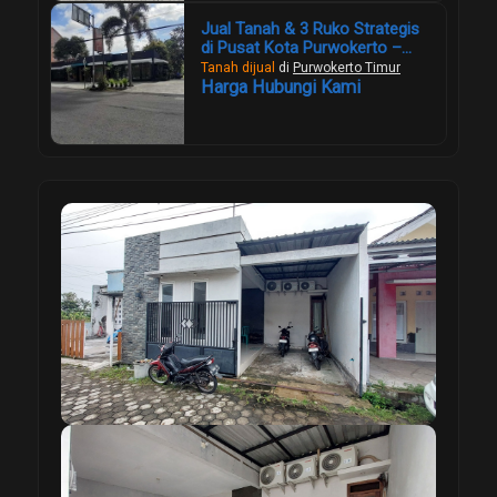
Jual Tanah & 3 Ruko Strategis
di Pusat Kota Purwokerto –
Lahan Luas 1.957 m², Cocok
Tanah dijual
di
Purwokerto Timur
Investasi Komersial
Harga Hubungi Kami