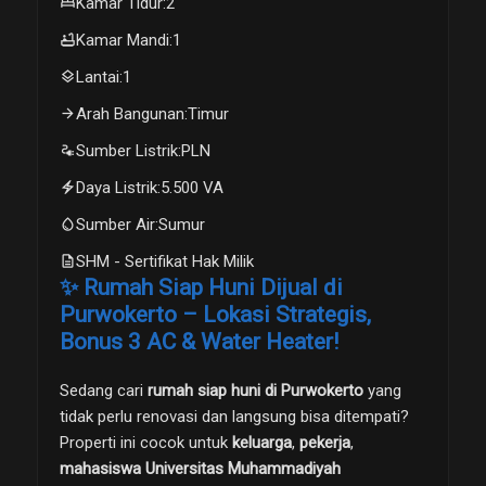
bed
Kamar Tidur
:
2
bathtub
Kamar Mandi
:
1
layers
Lantai
:
1
arrow_forward
Arah Bangunan
:
Timur
electrical_services
Sumber Listrik
:
PLN
electric_bolt
Daya Listrik
:
5.500 VA
water_drop
Sumber Air
:
Sumur
description
SHM - Sertifikat Hak Milik
✨ Rumah Siap Huni Dijual di
Purwokerto – Lokasi Strategis,
Bonus 3 AC & Water Heater!
Sedang cari
rumah siap huni di Purwokerto
yang
tidak perlu renovasi dan langsung bisa ditempati?
Properti ini cocok untuk
keluarga
,
pekerja
,
mahasiswa Universitas Muhammadiyah