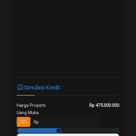
calculate
Simulasi Kredit
Harga Properti
Rp 475.000.000
Uang Muka
20%
Rp