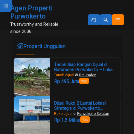
left_panel_open
Agen Properti
Purwokerto
support_agent
search
menu
Trustworthy and Reliable
since 2006
maps_home_work
Properti Unggulan
Tanah Siap Bangun Dijual di
Baturaden Purwokerto – Lokasi
Strategis, View Gunung Slamet,
Tanah dijual
di
Baturaden
Harga Murah!
Rp 495 Juta
Nego
Dijual Ruko 2 Lantai Lokasi
Strategis di Purwokerto
Selatan
Ruko dijual
di
Purwokerto Selatan
Rp 1,3 Miliar
Nego