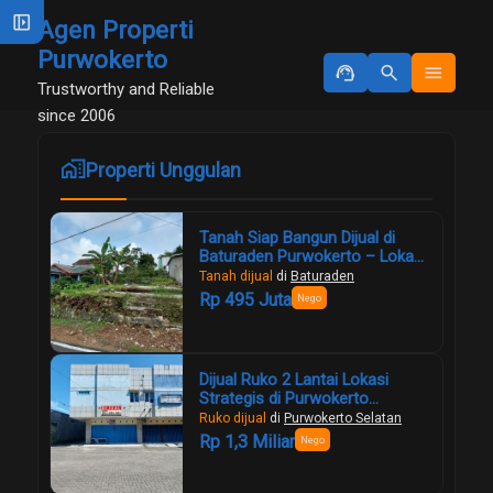
left_panel_open
Agen Properti
Purwokerto
support_agent
search
menu
Trustworthy and Reliable
since 2006
maps_home_work
Properti Unggulan
Tanah Siap Bangun Dijual di
Baturaden Purwokerto – Lokasi
Strategis, View Gunung Slamet,
Tanah dijual
di
Baturaden
Harga Murah!
Rp 495 Juta
Nego
Dijual Ruko 2 Lantai Lokasi
Strategis di Purwokerto
Selatan
Ruko dijual
di
Purwokerto Selatan
Rp 1,3 Miliar
Nego