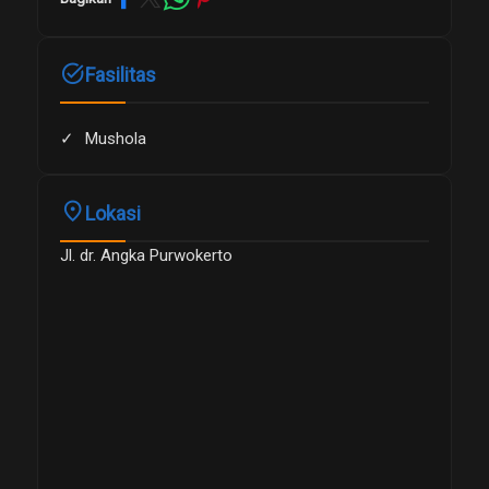
task_alt
Fasilitas
Mushola
place
Lokasi
Jl. dr. Angka Purwokerto