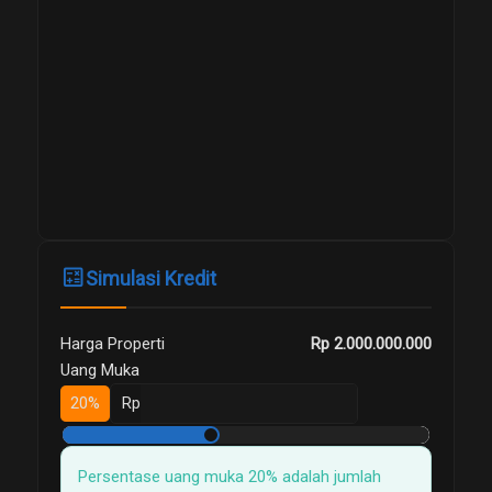
calculate
Simulasi Kredit
Harga Properti
Rp 2.000.000.000
Uang Muka
20%
Rp
Persentase uang muka 20% adalah jumlah