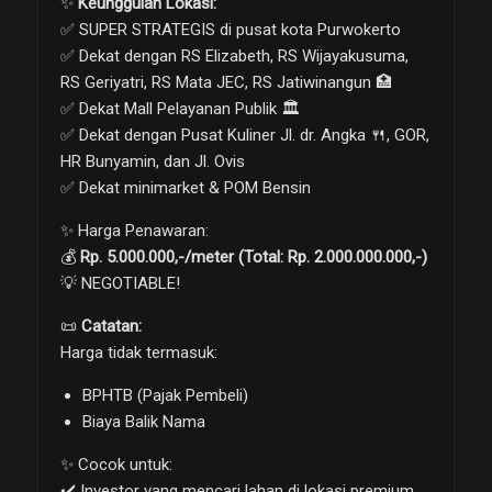
✨
Keunggulan Lokasi:
✅ SUPER STRATEGIS di pusat kota Purwokerto
✅ Dekat dengan RS Elizabeth, RS Wijayakusuma,
RS Geriyatri, RS Mata JEC, RS Jatiwinangun 🏥
✅ Dekat Mall Pelayanan Publik 🏛️
✅ Dekat dengan Pusat Kuliner Jl. dr. Angka 🍴, GOR,
HR Bunyamin, dan Jl. Ovis
✅ Dekat minimarket & POM Bensin
✨ Harga Penawaran:
💰
Rp. 5.000.000,-/meter (Total: Rp. 2.000.000.000,-)
💡 NEGOTIABLE!
📜
Catatan:
Harga tidak termasuk:
BPHTB (Pajak Pembeli)
Biaya Balik Nama
✨ Cocok untuk:
✔️ Investor yang mencari lahan di lokasi premium