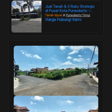
Jual Tanah & 3 Ruko Strategis
di Pusat Kota Purwokerto –
Lahan Luas 1.957 m², Cocok
Tanah dijual
di
Purwokerto Timur
Investasi Komersial
Harga Hubungi Kami