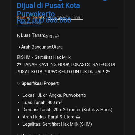
Dijual di Pusat Kota
Purwokerto
Kavling Dijual
di
Purwokerto Timur
Rp 2.000.000.000
simulasi kredit
Luas Tanah
:
2
square_foot
400 m
arrow_forward
Arah Bangunan
:
Utara
description
SHM - Sertifikat Hak Milik
🏞️ TANAH KAVLING HOOK LOKASI STRATEGIS DI
PUSAT KOTA PURWOKERTO UNTUK DIJUAL! 🏞️
✨
Spesifikasi Properti:
Lokasi: Jl. dr. Angka, Purwokerto
Luas Tanah: 400 m²
Dimensi Tanah: 20 x 20 meter (Kotak & Hook)
Arah Hadap: Barat & Utara 🌅
Legalitas: Sertifikat Hak Milik (SHM)